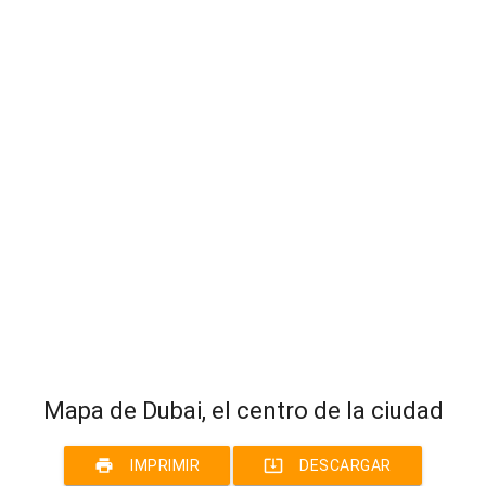
Mapa de Dubai, el centro de la ciudad
print
system_update_alt
IMPRIMIR
DESCARGAR