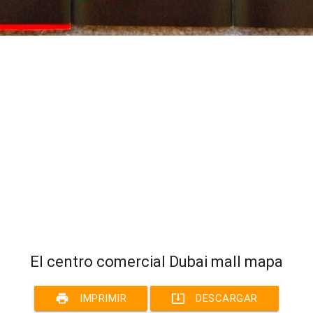
El centro comercial Dubai mall mapa
print
system_update_alt
IMPRIMIR
DESCARGAR