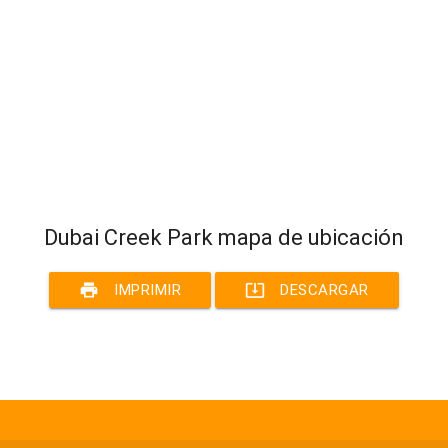
Dubai Creek Park mapa de ubicación
print
system_update_alt
IMPRIMIR
DESCARGAR