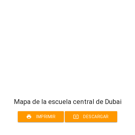
Mapa de la escuela central de Dubai
print
system_update_alt
IMPRIMIR
DESCARGAR