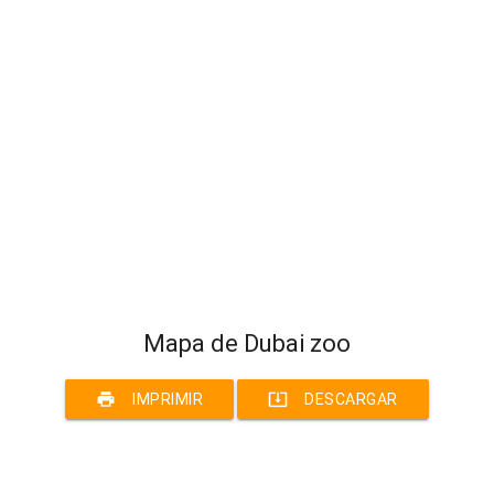
Mapa de Dubai zoo
print
system_update_alt
IMPRIMIR
DESCARGAR