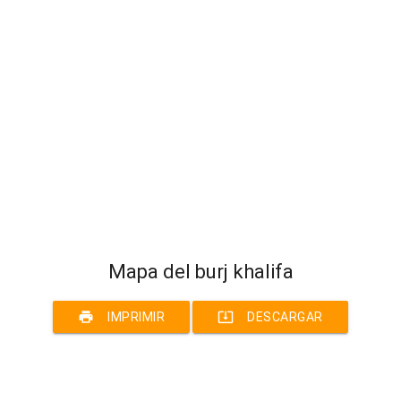
Mapa del burj khalifa
print
system_update_alt
IMPRIMIR
DESCARGAR