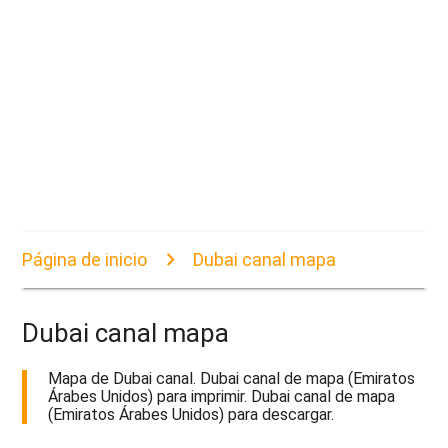
Página de inicio
Dubai canal mapa
Dubai canal mapa
Mapa de Dubai canal. Dubai canal de mapa (Emiratos
Árabes Unidos) para imprimir. Dubai canal de mapa
(Emiratos Árabes Unidos) para descargar.