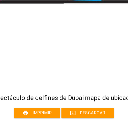
ectáculo de delfines de Dubai mapa de ubica
print
system_update_alt
IMPRIMIR
DESCARGAR