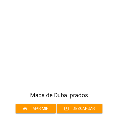
Mapa de Dubai prados
print
system_update_alt
IMPRIMIR
DESCARGAR